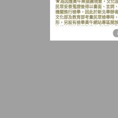
★
為因應黃牛票猖獗現象，文化
民眾妥善蒐證後得以書面、言詞
機關進行檢舉，因此於新北舉辦者
文化部及教育部考量民眾檢舉時
形，另設有檢舉黃牛網站專區開
轄規定視檢舉運動賽事或活動之
★
提醒您！本所週一、週五、每
往申辦戶籍事項，請寬估等候時
久候。
★
本所服務時間為週一至週五上午
行政院人事行政總處公布之115
眾避免於非服務時間至戶所洽公
眾，建議可於結婚登記日前3個辦
結婚登記生效日，歡迎多加利用
★落實戶籍管理，
記。
出境滿
2
年應辦理遷出
實申請出境遷出
！